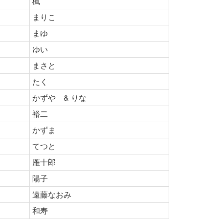
楓
まりこ
まゆ
ゆい
まさと
たく
かずや & りな
裕二
かずま
てつと
雁十郎
陽子
遠藤なおみ
和寿