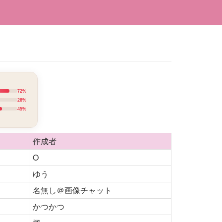
72%
28%
45%
作成者
O
ゆう
名無し＠画像チャット
かつかつ