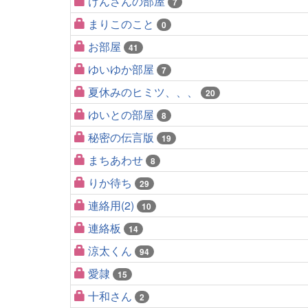
けんさんの部屋
7
まりこのこと
0
お部屋
41
ゆいゆか部屋
7
夏休みのヒミツ、、、
20
ゆいとの部屋
8
秘密の伝言版
19
まちあわせ
8
りか待ち
29
連絡用(2)
10
連絡板
14
涼太くん
94
愛隷
15
十和さん
2