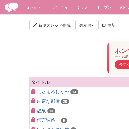
2ショット
パーティ
ミラレ
オープン
AI
新規スレッド作成
表示順
更新
ホン
性・恋
今す
タイトル
またよろしく〜
14
内密な部屋
20
温泉
10
伝言連絡ー
9