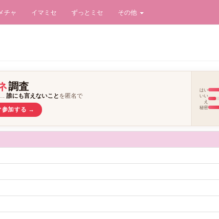
イメチャ
イマミセ
ずっとミセ
その他
ネ
調査
はい
愛…
誰にも言えないこと
を匿名で
いい
え
秘密
ぐ参加する →