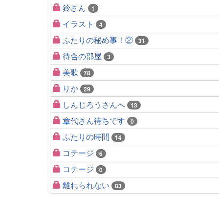
鈴さん
1
イラスト
4
ふたりの秘め事！②
31
待合の部屋
3
美歌
78
りか
29
しんじろうさんへ
13
章代さん待ちです
0
ふたりの時間
14
コテージ
6
コテージ
0
離れられない
83