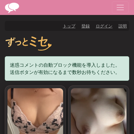
トップ
登録
ログイン
説明
迷惑コメントの自動ブロック機能を導入しました。
送信ボタンが有効になるまで数秒お待ちください。