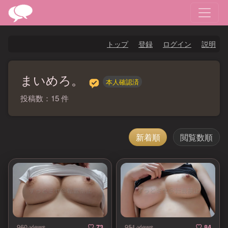
トップ
登録
ログイン
説明
まいめろ。
本人確認済
投稿数：15 件
新着順
閲覧数順
960 views
951 views
♡ 73
♡ 84