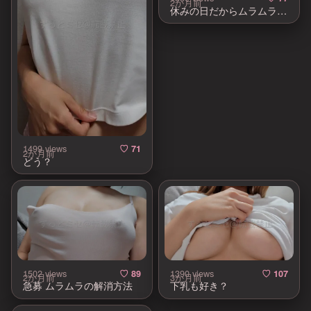
2か月前
休みの日だからムラムラしちゃう♡
1499 views
♡ 71
2か月前
どう？
1502 views
1390 views
♡ 89
♡ 107
2か月前
3か月前
急募 ムラムラの解消方法
下乳も好き？