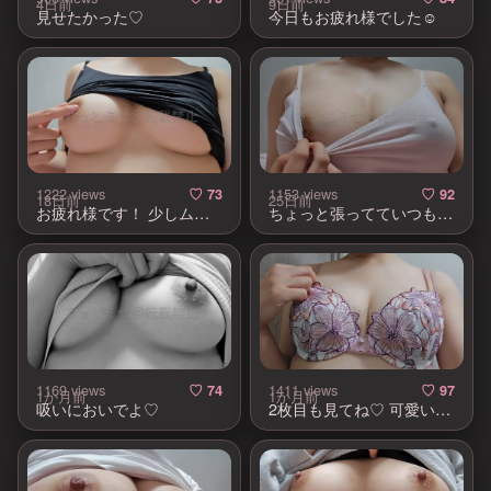
4日前
9日前
見せたかった♡
今日もお疲れ様でした☺️
1222 views
1153 views
♡ 73
♡ 92
18日前
25日前
お疲れ様です！ 少しムラムラ中♡
ちょっと張ってていつもより窮屈な日
1169 views
1411 views
♡ 74
♡ 97
1か月前
1か月前
吸いにおいでよ♡
2枚目も見てね♡ 可愛いから見てーってしたかっただけ！