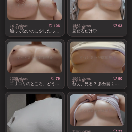
1417 views
1568 views
♡ 106
♡ 93
1か月前
1か月前
触ってないのに少したってるの恥ずかしい… 帰宅後は安定にノーブラです♡
見せるだけ♡
1305 views
1564 views
♡ 79
♡ 90
1か月前
2か月前
コリコリのところ、どうしたい？♡
ねぇ、見る？ 多分開くかも…♡
1580 views
♡ 77