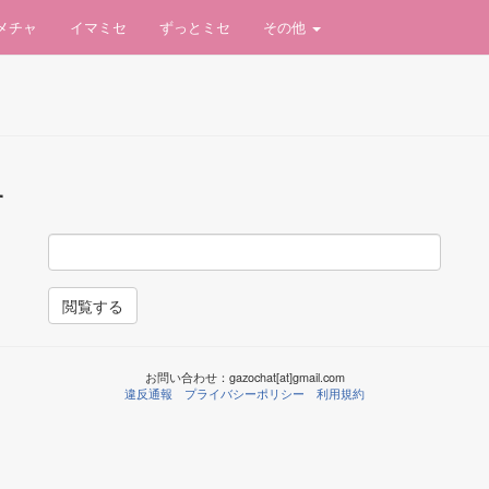
イメチャ
イマミセ
ずっとミセ
その他
す
閲覧する
お問い合わせ：gazochat[at]gmail.com
違反通報
プライバシーポリシー
利用規約